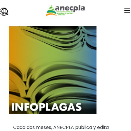
ANECPLA
owered
SANIDAD AMBIENTAL
PREMIOS
FORMACIÓN
EMPLEO
INFOPLAGAS
EXPOCIDA
BLOG
ÁREA DE ASOCIADOS
Cada dos meses, ANECPLA publica y edita