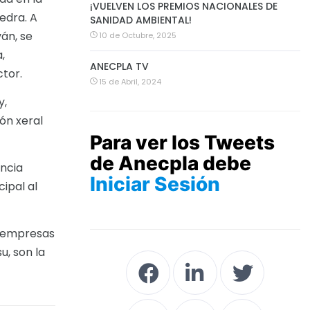
¡VUELVEN LOS PREMIOS NACIONALES DE
edra. A
SANIDAD AMBIENTAL!
ván, se
10 de Octubre, 2025
,
ANECPLA TV
ctor.
15 de Abril, 2024
y,
ón xeral
Para ver los Tweets
de Anecpla debe
ancia
Iniciar Sesión
ipal al
e empresas
u, son la