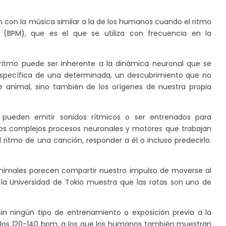
n con la música similar a la de los humanos cuando el ritmo
 (BPM), que es el que se utiliza con frecuencia en la
l ritmo puede ser inherente a la dinámica neuronal que se
 específica de una determinada, un descubrimiento que no
animal, sino también de los orígenes de nuestra propia
, pueden emitir sonidos rítmicos o ser entrenados para
los complejos procesos neuronales y motores que trabajan
 ritmo de una canción, responder a él o incluso predecirlo.
nimales parecen compartir nuestro impulso de moverse al
la Universidad de Tokio muestra que las ratas son uno de
sin ningún tipo de entrenamiento o exposición previa a la
 los 120-140 bpm, a los que los humanos también muestran