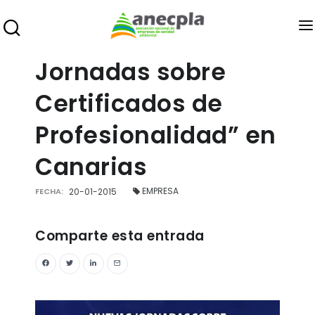
ANECPLA
Jornadas sobre
SANIDAD AMBIENTAL
Certificados de
PREMIOS
Profesionalidad” en
FORMACIÓN
Canarias
EMPLEO
EMPRESA
FECHA:
20-01-2015
INFOPLAGAS
EXPOCIDA
Comparte esta entrada
BLOG
ÁREA DE ASOCIADOS