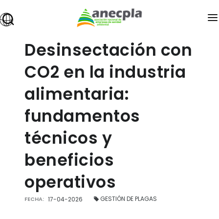
ANECPLA
Desinsectación con
owered
SANIDAD AMBIENTAL
CO2 en la industria
PREMIOS
alimentaria:
FORMACIÓN
fundamentos
EMPLEO
técnicos y
INFOPLAGAS
beneficios
EXPOCIDA
BLOG
operativos
ÁREA DE ASOCIADOS
GESTIÓN DE PLAGAS
FECHA:
17-04-2026