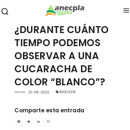
ANECPLA
¿DURANTE CUÁNTO
SANIDAD AMBIENTAL
TIEMPO PODEMOS
PREMIOS
OBSERVAR A UNA
FORMACIÓN
CUCARACHA DE
EMPLEO
COLOR “BLANCO”?
INFOPLAGAS
EXPOCIDA
BIOLOGÍA
FECHA:
10-06-2022
BLOG
Comparte esta entrada
ÁREA DE ASOCIADOS