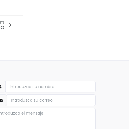
NTE
TO