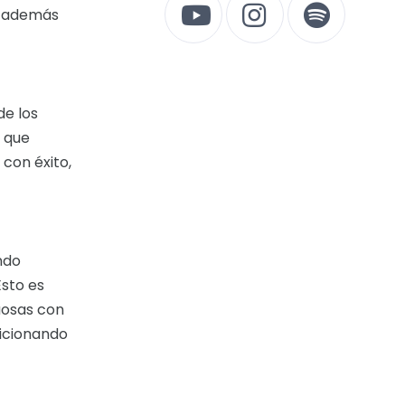
o además
de los
s que
 con éxito,
ndo
Esto es
uosas con
sicionando