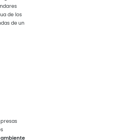
ándares
ua de los
ndas de un
mpresas
es
o ambiente