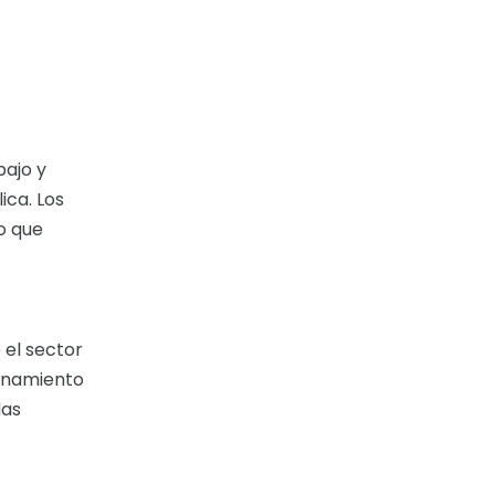
bajo y
ica. Los
o que
 el sector
ionamiento
das