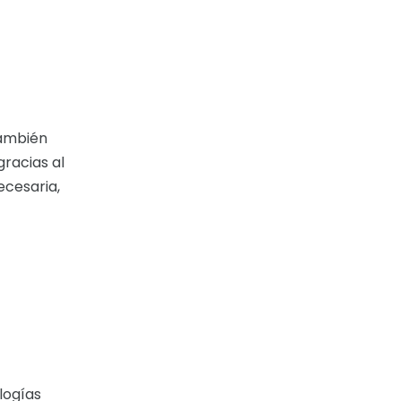
también
racias al
ecesaria,
logías