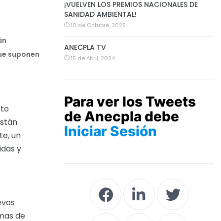
¡VUELVEN LOS PREMIOS NACIONALES DE
SANIDAD AMBIENTAL!
10 de Octubre, 2025
án
ANECPLA TV
que suponen
15 de Abril, 2024
Para ver los Tweets
cto
de Anecpla debe
están
Iniciar Sesión
te, un
idas y
evos
emas de