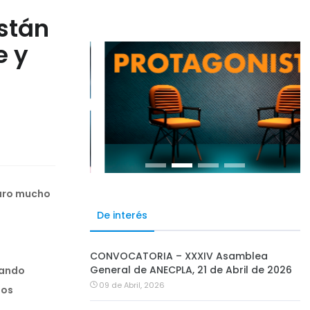
stán
e y
turo mucho
De interés
CONVOCATORIA – XXXIV Asamblea
General de ANECPLA, 21 de Abril de 2026
zando
09 de Abril, 2026
tos