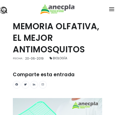
ANECPLA
MEMORIA OLFATIVA,
owered
SANIDAD AMBIENTAL
EL MEJOR
PREMIOS
ANTIMOSQUITOS
FORMACIÓN
BIOLOGÍA
FECHA:
20-06-2019
EMPLEO
INFOPLAGAS
Comparte esta entrada
EXPOCIDA
BLOG
ÁREA DE ASOCIADOS