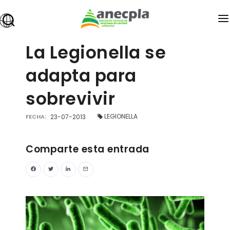
ANECPLA
La Legionella se
owered
SANIDAD AMBIENTAL
adapta para
PREMIOS
sobrevivir
FORMACIÓN
LEGIONELLA
FECHA:
23-07-2013
EMPLEO
INFOPLAGAS
Comparte esta entrada
EXPOCIDA
BLOG
ÁREA DE ASOCIADOS