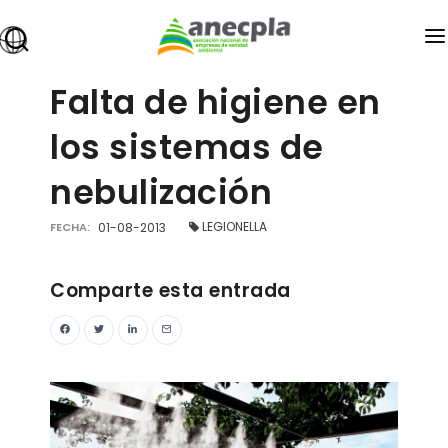
ANECPLA
Falta de higiene en
owered
SANIDAD AMBIENTAL
los sistemas de
PREMIOS
nebulización
FORMACIÓN
LEGIONELLA
FECHA:
01-08-2013
EMPLEO
INFOPLAGAS
Comparte esta entrada
EXPOCIDA
BLOG
ÁREA DE ASOCIADOS