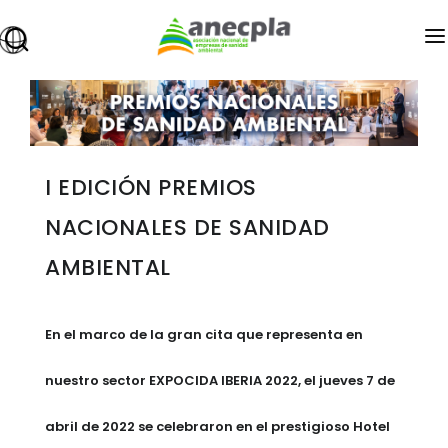
ANECPLA
owered
SANIDAD AMBIENTAL
PREMIOS
I EDICIÓN PREMIOS
FORMACIÓN
NACIONALES DE SANIDAD
EMPLEO
AMBIENTAL
INFOPLAGAS
EXPOCIDA
En el marco de la gran cita que representa en
BLOG
nuestro sector EXPOCIDA IBERIA 2022, el jueves 7 de
ÁREA DE ASOCIADOS
abril de 2022 se celebraron en el prestigioso Hotel